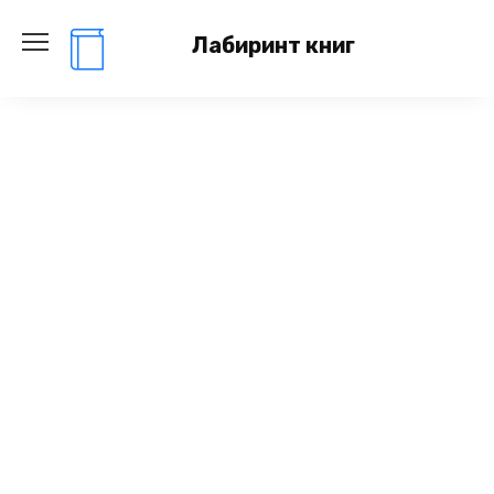
Перейти
к
Лабиринт книг
содержанию