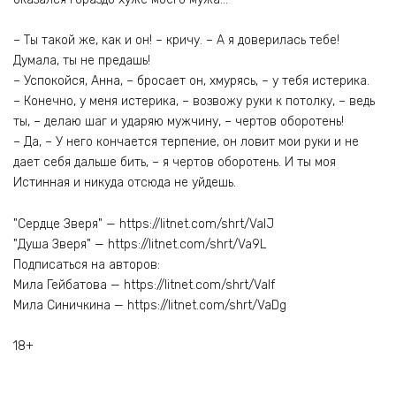
– Ты такой же, как и он! – кричу. – А я доверилась тебе!
Думала, ты не предашь!
– Успокойся, Анна, – бросает он, хмурясь, – у тебя истерика.
– Конечно, у меня истерика, – возвожу руки к потолку, – ведь
ты, – делаю шаг и ударяю мужчину, – чертов оборотень!
– Да, – У него кончается терпение, он ловит мои руки и не
дает себя дальше бить, – я чертов оборотень. И ты моя
Истинная и никуда отсюда не уйдешь.
"Сердце Зверя" — https://litnet.com/shrt/ValJ
"Душа Зверя" — https://litnet.com/shrt/Va9L
Подписаться на авторов:
Мила Гейбатова — https://litnet.com/shrt/Valf
Мила Синичкина — https://litnet.com/shrt/VaDg
18+