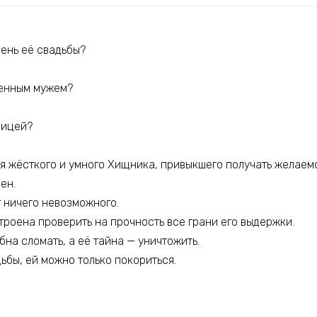
день её свадьбы?
ленным мужем?
ницей?
ля жёсткого и умного Хищника, привыкшего получать желаем
ен.
 ничего невозможного.
троена проверить на прочность все грани его выдержки.
на сломать, а её тайна — уничтожить.
дьбы, ей можно только покориться.