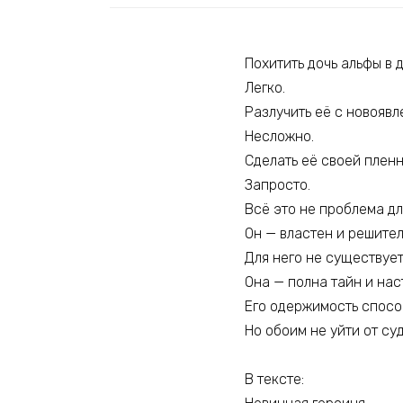
Похитить дочь альфы в 
Легко.
Разлучить её с новояв
Несложно.
Сделать её своей плен
Запросто.
Всё это не проблема д
Он — властен и решител
Для него не существует
Она — полна тайн и нас
Его одержимость способ
Но обоим не уйти от су
В тексте: