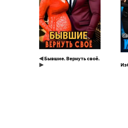
⫷ Бывшие. Вернуть своё.
⫸
Из