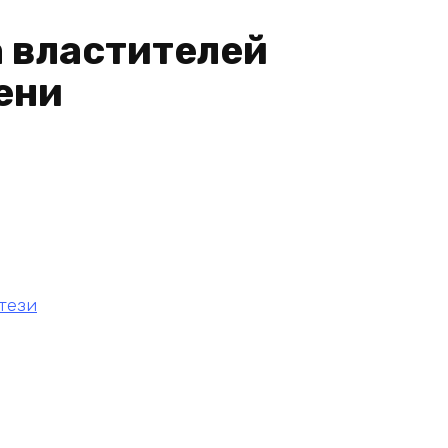
 властителей
ени
тези