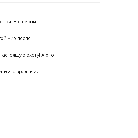
еной. Но с моим
гой мир после
 настоящую охоту! А оно
иться с вредными