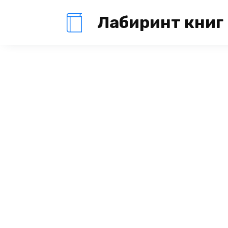
Перейти
Лабиринт книг
к
содержанию