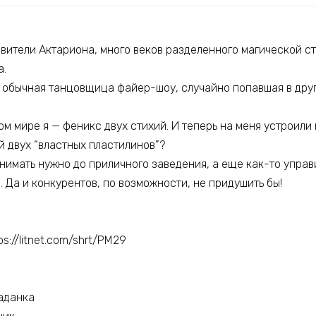
авители Актариона, много веков разделенного магической ст
а.
я, обычная танцовщица файер-шоу, случайно попавшая в дру
вом мире я — феникс двух стихий. И теперь на меня устроили
й двух “властных пластилинов”?
нимать нужно до приличного заведения, а еще как-то управ
 Да и конкурентов, по возможности, не придушить бы!
ps://litnet.com/shrt/PM29
аданка