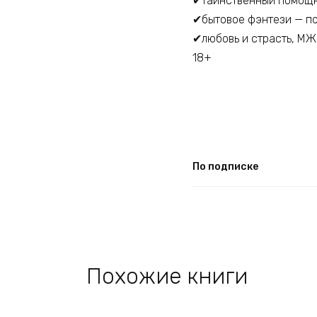
✔таинственный помощ
✔бытовое фэнтези — п
✔любовь и страсть, М
18+
По подписке
Похожие книги