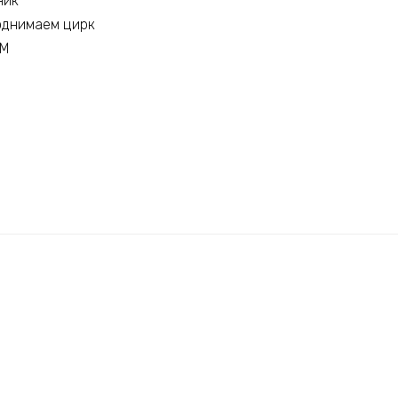
ник
однимаем цирк
ЖМ