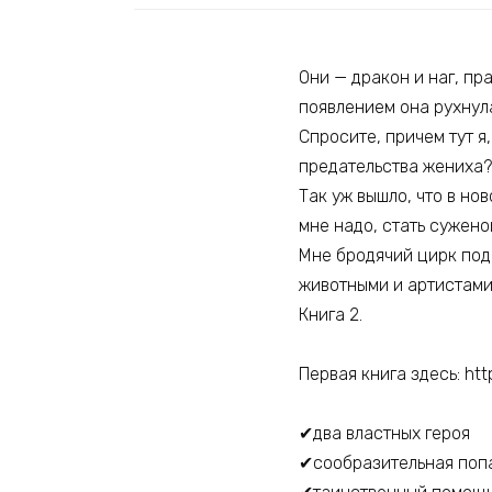
Они — дракон и наг, пр
появлением она рухнул
Спросите, причем тут 
предательства жениха?
Так уж вышло, что в но
мне надо, стать сужено
Мне бродячий цирк под
животными и артистами.
Книга 2.
Первая книга здесь: htt
✔два властных героя
✔сообразительная поп