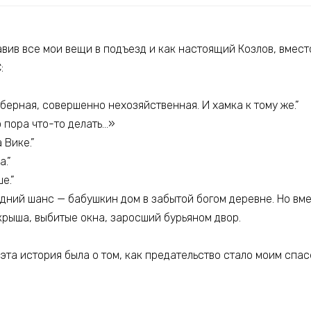
вив все мои вещи в подъезд и как настоящий Козлов, вмест
:
берная, совершенно нехозяйственная. И хамка к тому же.”
 пора что-то делать…»
 Вике.”
а.”
е.”
едний шанс — бабушкин дом в забытой богом деревне. Но вм
крыша, выбитые окна, заросший бурьяном двор.
 эта история была о том, как предательство стало моим спа