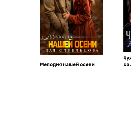
Чу
Мелодия нашей осени
со