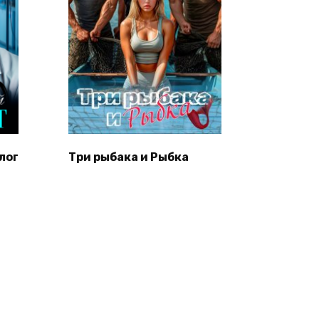
лог
Три рыбака и Рыбка