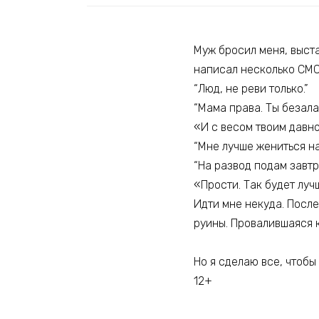
Муж бросил меня, выста
написал несколько СМС
“Люд, не реви только.”
“Мама права. Ты безала
«И с весом твоим давно
“Мне лучше жениться на
“На развод подам завтр
«Прости. Так будет лучш
Идти мне некуда. Посл
руины. Провалившаяся 
Но я сделаю все, чтобы
12+