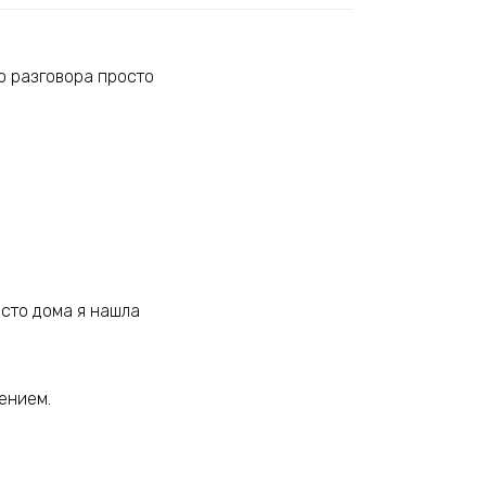
о разговора просто
есто дома я нашла
сением.