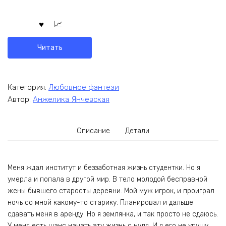
Читать
Категория:
Любовное фэнтези
Автор:
Анжелика Янчевская
Описание
Детали
Меня ждал институт и беззаботная жизнь студентки. Но я
умерла и попала в другой мир. В тело молодой бесправной
жены бывшего старосты деревни. Мой муж игрок, и проиграл
ночь со мной какому-то старику. Планировал и дальше
сдавать меня в аренду. Но я землянка, и так просто не сдаюсь.
У меня есть шанс начать эту жизнь с нуля. И я его не упущу.