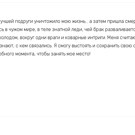
лучшей подруги уничтожило мою жизнь… а затем пришла смер
сь в чужом мире, в теле знатной леди, чей брак разваливает
холодом, вокруг одни враги и коварные интриги. Меня счита
знают, с кем связались. Я смогу выстоять и сохранить свою
обного момента, чтобы занять мое место!