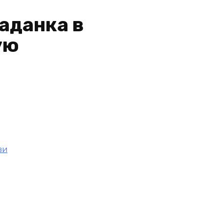
аданка в
ую
зи