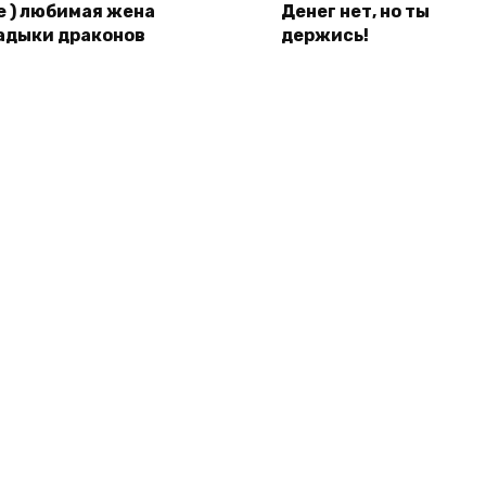
Не ) любимая жена
Денег нет, но ты
адыки драконов
держись!