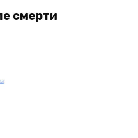
ле смерти
ны