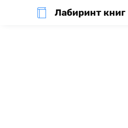
Перейти
Лабиринт книг
к
содержанию