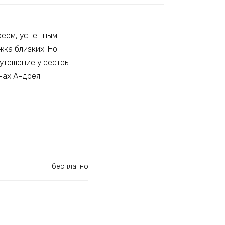
дреем, успешным
жка близких. Но
 утешение у сестры
нах Андрея.
бесплатно