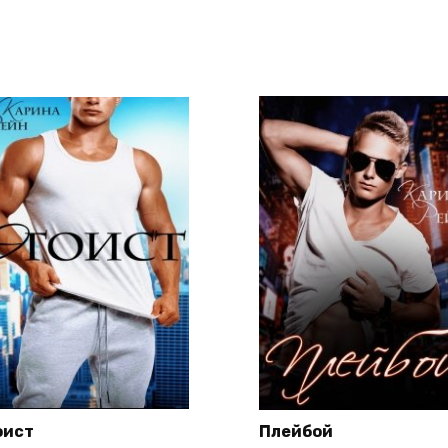
оист
Плейбой