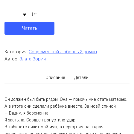
Читать
Категория:
Современный любовный роман
Автор:
Злата Зорич
Описание
Детали
Он должен был быть рядом. Она — помочь мне стать матерью.
А в итоге они сделали ребёнка вместе. За моей спиной.
— Вадим, я беременна.
Я застыла. Сердце пропустило удар.
В кабинете сидит мой муж, а перед ним наш врач-
репродуктолог, которая держит руку на пока еще плоском