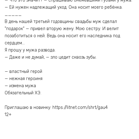
— Что это значит? — спрашиваю онемевшими губами у мужа.
— Ей нужен надлежащий уход. Она носит моего ребёнка.
_____
В день нашей третьей годовщины свадьбы муж сделал
"подарок" — привел вторую жену. Мою сестру. И велит
позаботиться о ней. Ведь она носит его наследника под
сердцем…
Я прошу у мужа развода.
— Даже и не думай, — зло цедит сквозь зубы.
— властный герой
— нежная героиня
— измена мужа
Обязательный ХЭ.
Приглашаю в новинку: https://litnet.com/shrt/gau4
12+