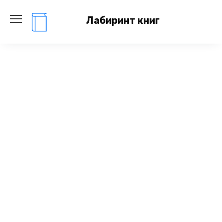
Перейти
к
Лабиринт книг
содержанию