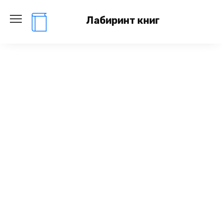
Перейти
к
Лабиринт книг
содержанию