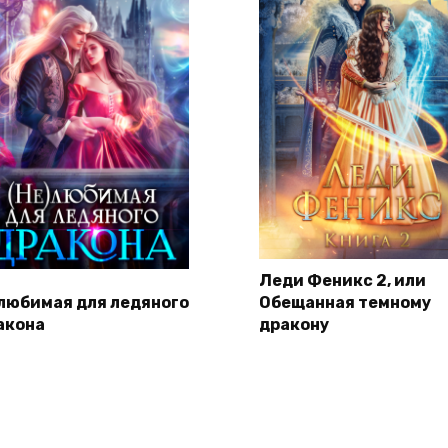
Леди Феникс 2, или
любимая для ледяного
Обещанная темному
акона
дракону