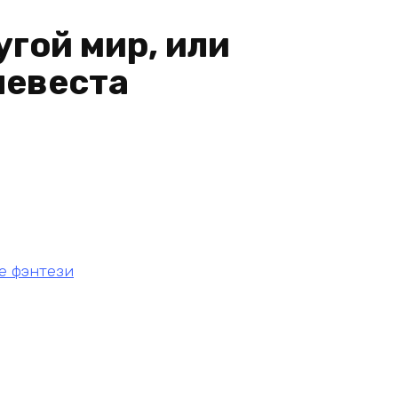
угой мир, или
невеста
е фэнтези