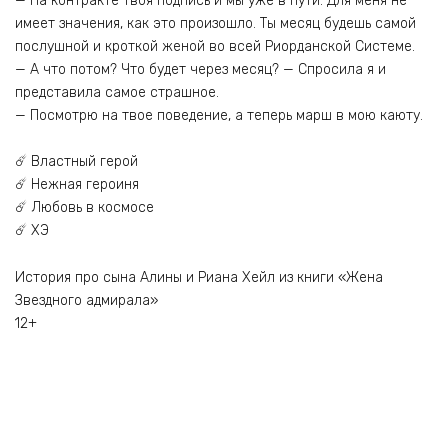
— На контракте твоя подпись и мы уже в пути. Для меня не
имеет значения, как это произошло. Ты месяц будешь самой
послушной и кроткой женой во всей Риорданской Системе.
— А что потом? Что будет через месяц? — Спросила я и
представила самое страшное.
— Посмотрю на твое поведение, а теперь марш в мою каюту.
☄️ Властный герой
☄️ Нежная героиня
☄️ Любовь в космосе
☄️ ХЭ
История про сына Алины и Риана Хейл из книги «Жена
Звездного адмирала»
12+