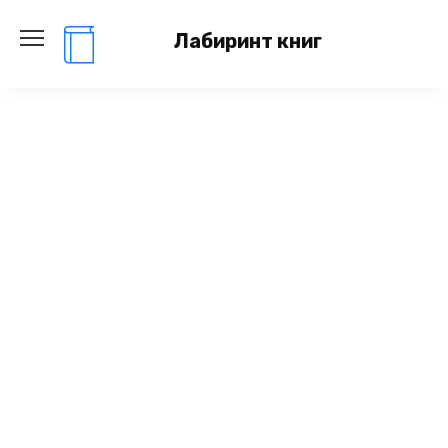
Перейти
к
Лабиринт книг
содержанию