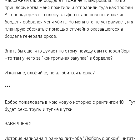
массажный салон борделе я тоже не планировала. Но вот
пришлось, когда меня похитили и отправили туда как трофей.
А теперь держать в плену эльфов стало опасно, и хозяин
борделя собрался меня убить. Но меня это не устраивает, и я
планирую сбежать с помощью случайно оказавшегося в
борделе генерала орков.
Знать бы еще, что думает по этому поводу сам генерал Зорг.
Что там у него за "контрольная закупка" в борделе?
И как мне, эльфийке, не влюбиться в орка?!
***
Добро пожаловать в мою новую историю с рейтингом 18+! Тут
будет секс, трупы и тупые шутки!
ЗАВЕРШЕНО!
История написана в рамках литмоба "Любовь с орком", читать