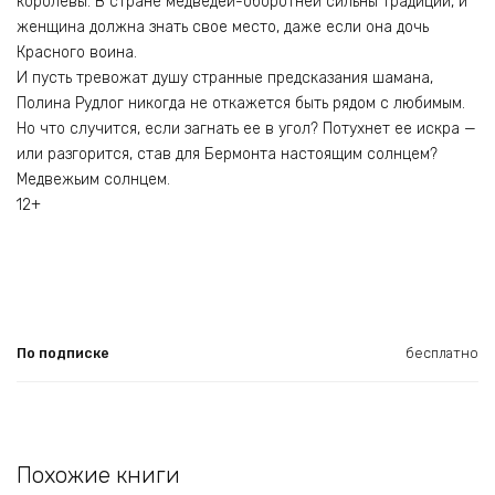
королевы. В стране медведей-оборотней сильны традиции, и
женщина должна знать свое место, даже если она дочь
Красного воина.
И пусть тревожат душу странные предсказания шамана,
Полина Рудлог никогда не откажется быть рядом с любимым.
Но что случится, если загнать ее в угол? Потухнет ее искра —
или разгорится, став для Бермонта настоящим солнцем?
Медвежьим солнцем.
12+
По подписке
бесплатно
Похожие книги