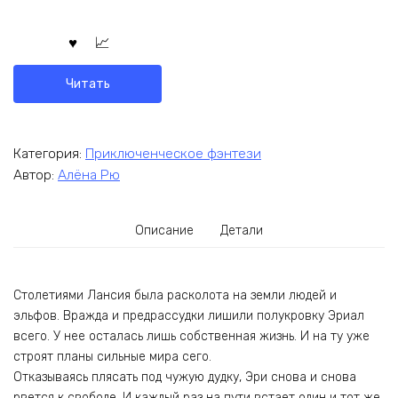
Читать
Категория:
Приключенческое фэнтези
Автор:
Алёна Рю
Описание
Детали
Столетиями Лансия была расколота на земли людей и
эльфов. Вражда и предрассудки лишили полукровку Эриал
всего. У нее осталась лишь собственная жизнь. И на ту уже
строят планы сильные мира сего.
Отказываясь плясать под чужую дудку, Эри снова и снова
рвется к свободе. И каждый раз на пути встает один и тот же