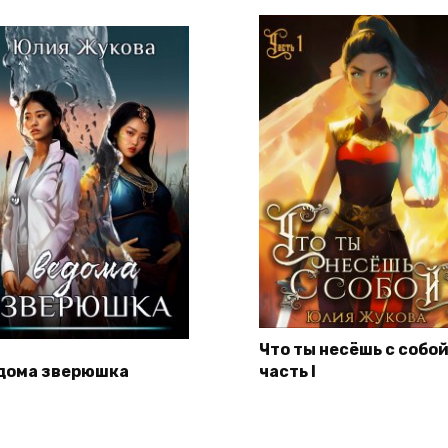
Что ты несёшь с собой
дома зверюшка
часть I