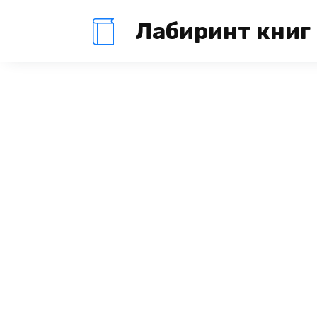
Перейти
Лабиринт книг
к
содержанию