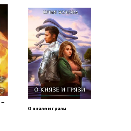
 —
О князе и грязи