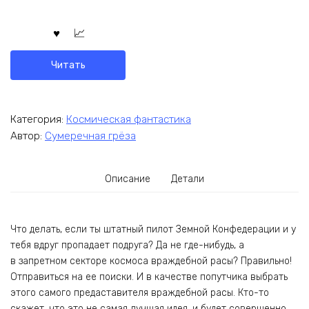
Читать
Категория:
Космическая фантастика
Автор:
Сумеречная грёза
Описание
Детали
Что делать, если ты штатный пилот Земной Конфедерации и у
тебя вдруг пропадает подруга? Да не где-нибудь, а
в запретном секторе космоса враждебной расы? Правильно!
Отправиться на ее поиски. И в качестве попутчика выбрать
этого самого предаставителя враждебной расы. Кто-то
скажет, что это не самая лучшая идея, и будет совершенно