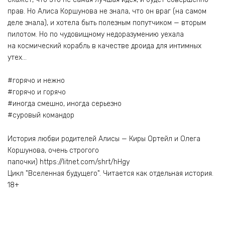
прав. Но Алиса Коршунова не знала, что он враг (на самом
деле знала), и хотела быть полезным попутчиком — вторым
пилотом. Но по чудовищному недоразумению уехала
на космический корабль в качестве дроида для интимных
утех…
#горячо и нежно
#горячо и горячо
#иногда смешно, иногда серьезно
#суровый командор
История любви родителей Алисы — Киры Ортейл и Олега
Коршунова, очень строгого
папочки) https://litnet.com/shrt/hHgy
Цикл "Вселенная будущего". Читается как отдельная история.
18+