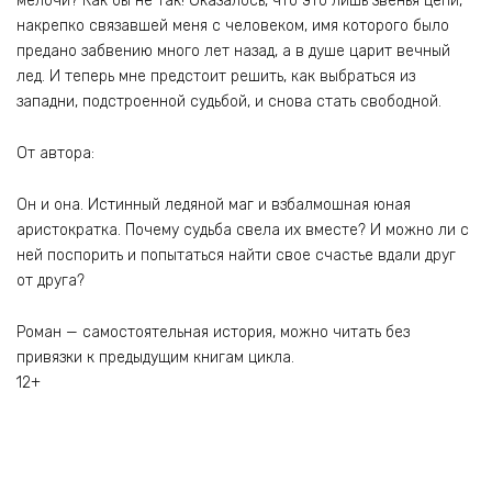
мелочи? Как бы не так! Оказалось, что это лишь звенья цепи,
накрепко связавшей меня с человеком, имя которого было
предано забвению много лет назад, а в душе царит вечный
лед. И теперь мне предстоит решить, как выбраться из
западни, подстроенной судьбой, и снова стать свободной.
От автора:
Он и она. Истинный ледяной маг и взбалмошная юная
аристократка. Почему судьба свела их вместе? И можно ли с
ней поспорить и попытаться найти свое счастье вдали друг
от друга?
Роман — самостоятельная история, можно читать без
привязки к предыдущим книгам цикла.
12+