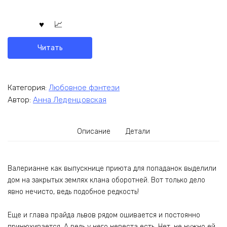
Читать
Категория:
Любовное фэнтези
Автор:
Анна Леденцовская
Описание
Детали
Валерианне как выпускнице приюта для попаданок выделили
дом на закрытых землях клана оборотней. Вот только дело
явно нечисто, ведь подобное редкость!
Еще и глава прайда львов рядом ошивается и постоянно
принюхивается. А ведь у него невеста есть. Нет, не нужно ей