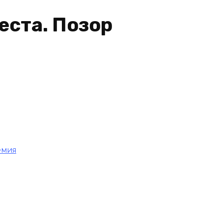
еста. Позор
емия