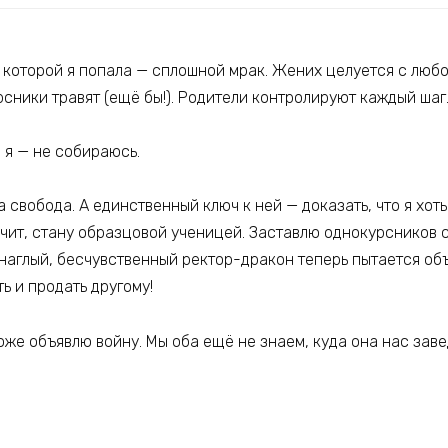
 которой я попала — сплошной мрак. Жених целуется с любо
сники травят (ещё бы!). Родители контролируют каждый шаг
о я — не собираюсь.
 свобода. А единственный ключ к ней — доказать, что я хот
ачит, стану образцовой ученицей. Заставлю однокурсников 
 наглый, бесчувственный ректор-дракон теперь пытается об
ь и продать другому!
тоже объявлю войну. Мы оба ещё не знаем, куда она нас зав