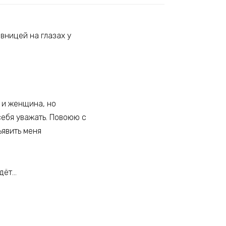
вницей на глазах у
.
ь и женщина, но
себя уважать. Повоюю с
ъявить меня
едёт…