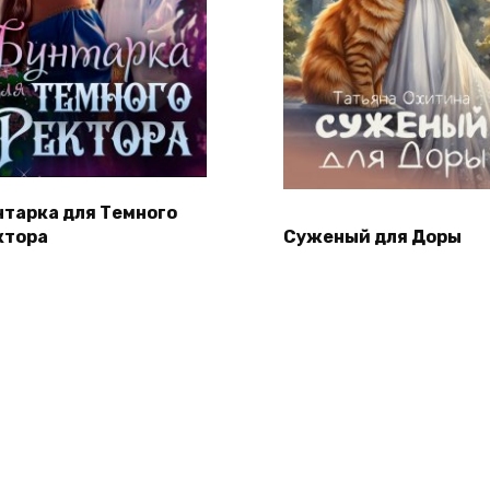
нтарка для Темного
ктора
Суженый для Доры