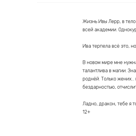
Жизнь Ивы Лерр, в тело
всей академии. Однокур
Ива терпела всё это, н
В новом мире мне нужна
талантлива в магии. Зн
роднёй. Только жених…
бездарностью, отчислит
Ладно, дракон, тебе я 
12+