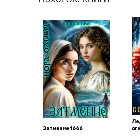
Ле
Затмение 1666
ог