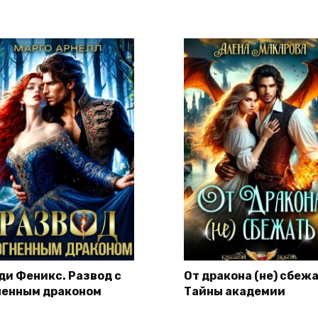
ди Феникс. Развод с
От дракона (не) сбежа
ненным драконом
Тайны академии