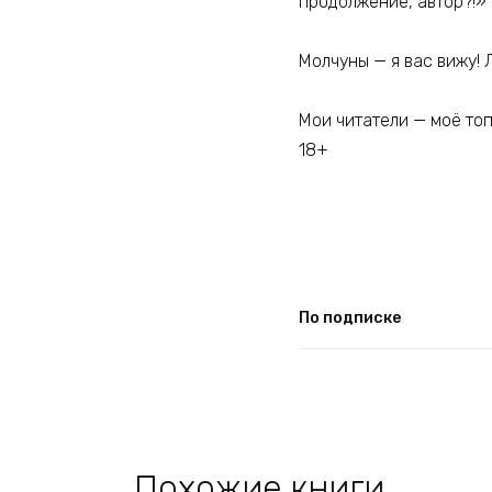
продолжение, автор?!»
Молчуны — я вас вижу! 
Мои читатели — моё топ
18+
По подписке
Похожие книги