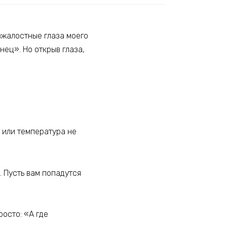
езжалостные глаза моего
ец». Но открыв глаза,
у или температура не
. Пусть вам попадутся
росто: «А где