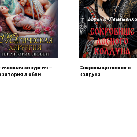
гическая хирургия —
Сокровище лесного
рритория любви
колдуна