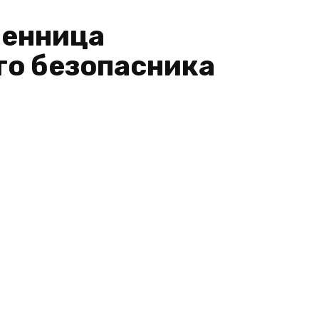
ленница
го безопасника