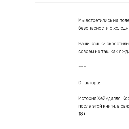
Мы встретились на пол
безопасности с холодны
Наши клинки скрестилис
совсем не так, как я жд
===
От автора:
История Хеймдалля. Ко
после этой книги, в связк
18+