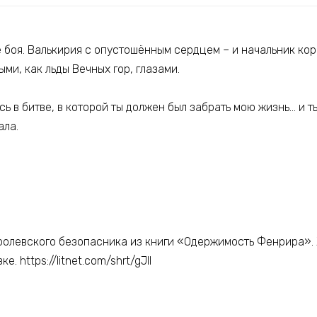
е боя. Валькирия с опустошённым сердцем – и начальник ко
ми, как льды Вечных гор, глазами.
ь в битве, в которой ты должен был забрать мою жизнь… и ты
ала.
ролевского безопасника из книги «Одержимость Фенрира».
е. https://litnet.com/shrt/gJlI