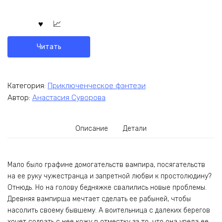
Читать
Категория:
Приключенческое фэнтези
Автор:
Анастасия Суворова
Описание
Детали
Мало было графине домогательств вампира, посягательств
на ее руку чужестранца и запретной любви к простолюдину?
Отнюдь. Но на голову бедняжке свалились новые проблемы.
Древняя вампирша мечтает сделать ее рабыней, чтобы
насолить своему бывшему. А воительница с далеких берегов
хочет содрать с нее кожу в отместку за то, что она увела ее