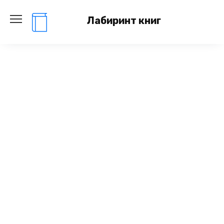
Перейти
к
Лабиринт книг
содержанию