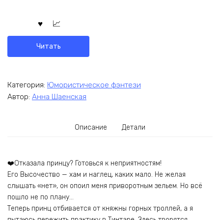
Читать
Категория:
Юмористическое фэнтези
Автор:
Анна Шаенская
Описание
Детали
❤️Отказала принцу? Готовься к неприятностям!
Его Высочество — хам и наглец, каких мало. Не желая
слышать «нет», он опоил меня приворотным зельем. Но всё
пошло не по плану…
Теперь принц отбивается от княжны горных троллей, а я
пытаюсь пережить практику в Тинтаре. Здесь творятся