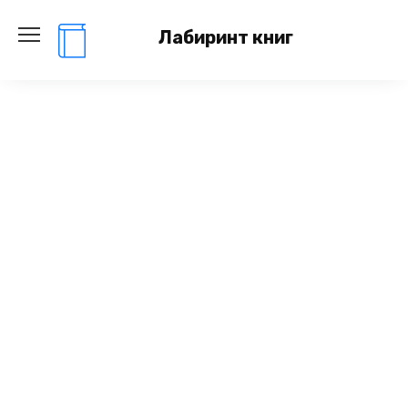
Перейти
к
Лабиринт книг
содержанию