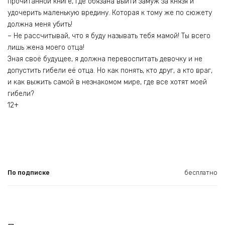
прочитанной книге, где обязана выйти замуж за князя и
удочерить маленькую вредину. Которая к тому же по сюжету
должна меня убить!
– Не рассчитывай, что я буду называть тебя мамой! Ты всего
лишь жена моего отца!
Зная своё будущее, я должна перевоспитать девочку и не
допустить гибели её отца. Но как понять, кто друг, а кто враг,
и как выжить самой в незнакомом мире, где все хотят моей
гибели?
12+
По подписке
бесплатно