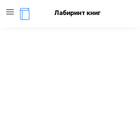
Перейти
к
Лабиринт книг
содержанию