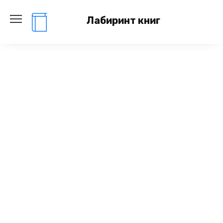
Перейти
к
Лабиринт книг
содержанию