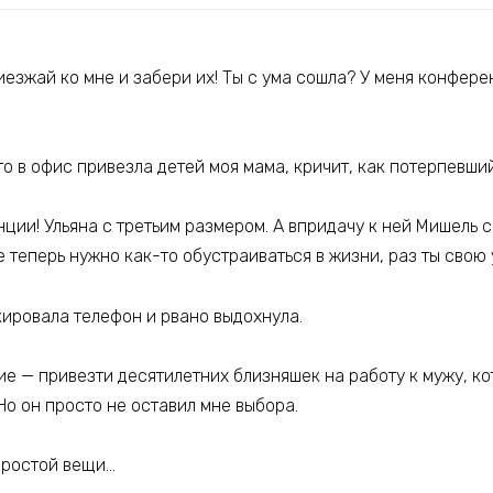
езжай ко мне и забери их! Ты с ума сошла? У меня конферен
то в офис привезла детей моя мама, кричит, как потерпевши
ции! Ульяна с третьим размером. А впридачу к ней Мишель 
е теперь нужно как-то обустраиваться в жизни, раз ты свою
кировала телефон и рвано выдохнула.
ие — привезти десятилетних близняшек на работу к мужу, к
о он просто не оставил мне выбора.
 простой вещи…