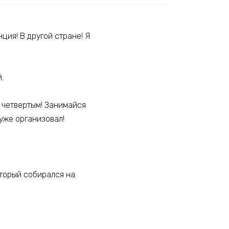
ция! В другой стране! Я
й.
с четвертым! Занимайся
 уже организовал!
оторый собирался на