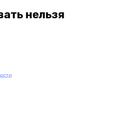
вать нельзя
ности