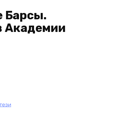
е Барсы.
в Академии
тези