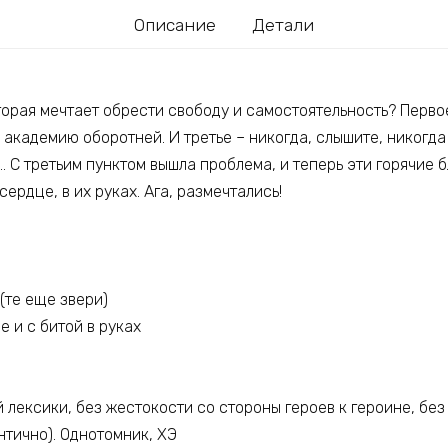
Описание
Детали
торая мечтает обрести свободу и самостоятельность? Первое
 академию оборотней. И третье – никогда, слышите, никогда 
 С третьим пунктом вышла проблема, и теперь эти горячие 
сердце, в их руках. Ага, размечтались!
(те еще звери)
е и с битой в руках
 лексики, без жестокости со стороны героев к героине, без 
нтично). Однотомник, ХЭ