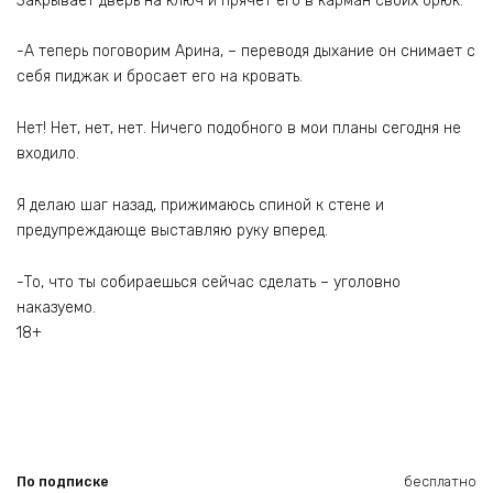
Закрывает дверь на ключ и прячет его в карман своих брюк.
-А теперь поговорим Арина, – переводя дыхание он снимает с
себя пиджак и бросает его на кровать.
Нет! Нет, нет, нет. Ничего подобного в мои планы сегодня не
входило.
Я делаю шаг назад, прижимаюсь спиной к стене и
предупреждающе выставляю руку вперед.
-То, что ты собираешься сейчас сделать – уголовно
наказуемо.
18+
По подписке
бесплатно