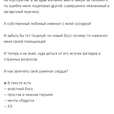
на корпоратив, а загадав желание выйти замуж за любимого,
по ошибке меня поцеловал другой, совершенно незнакомый и
загадочный мужчину.
А собственный любимый изменил с моей соседкой!
И забыть бы тот поцелуй, но новый босс почему-то назначил
меня своей помощницей.
И теперь я не знаю, куда деться от его жгучих взглядов и
странных вопросов.
И как залечить своё раненое сердце?
❄️ В тексте есть:
— властный босс
— простая и нежная героиня
— мечты сбудутся
— ХЭ