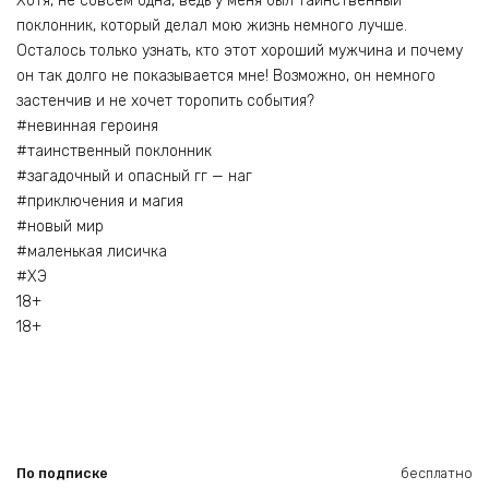
Хотя, не совсем одна, ведь у меня был таинственный
поклонник, который делал мою жизнь немного лучше.
Осталось только узнать, кто этот хороший мужчина и почему
он так долго не показывается мне! Возможно, он немного
застенчив и не хочет торопить события?
#невинная героиня
#таинственный поклонник
#загадочный и опасный гг — наг
#приключения и магия
#новый мир
#маленькая лисичка
#ХЭ
18+
18+
По подписке
бесплатно