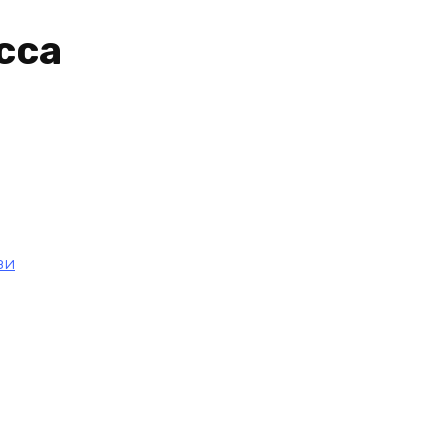
сса
зи