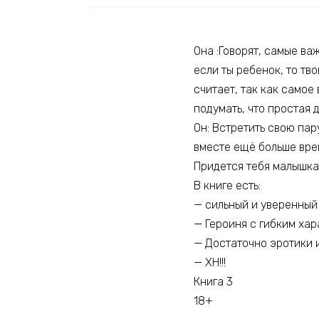
Она :Говорят, самые ва
если ты ребенок, то тв
считает, так как самое
подумать, что простая 
Он: Встретить свою пар
вместе ещё больше врем
Придется тебя малышка
В книге есть:
— сильный и уверенный
— Героиня с гибким ха
— Достаточно эротики 
— ХН!!!
Книга 3
18+