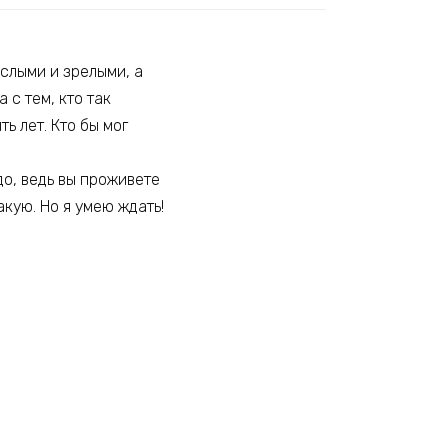
слыми и зрелыми, а
 с тем, кто так
ь лет. Кто бы мог
до, ведь вы проживете
акую. Но я умею ждать!