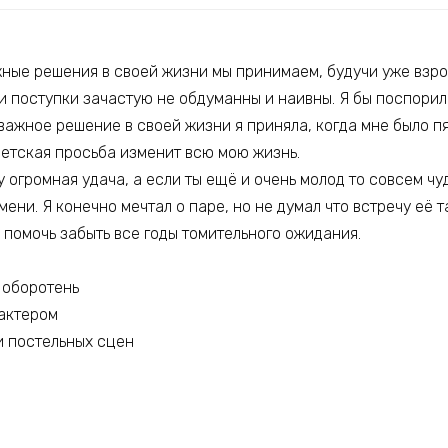
жные решения в своей жизни мы принимаем, будучи уже взро
ои поступки зачастую не обдуманны и наивны. Я бы поспорила
 важное решение в своей жизни я приняла, когда мне было пят
детская просьба изменит всю мою жизнь.
у огромная удача, а если ты ещё и очень молод то совсем чу
ени. Я конечно мечтал о паре, но не думал что встречу её т
 помочь забыть все годы томительного ожидания.
 оборотень
рактером
и постельных сцен