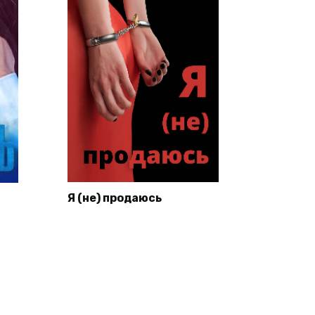
Я (не) продаюсь