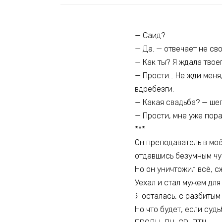
— Саид?
— Да. — отвечает не св
— Как ты? Я ждала твоег
— Прости… Не жди меня,
вдребезги.
— Какая свадьба? — шеп
— Прости, мне уже пора
***
Он преподаватель в моё
отдавшись безумным чу
Но он уничтожил всё, сж
Уехал и стал мужем для
Я осталась, с разбитым
Но что будет, если суд