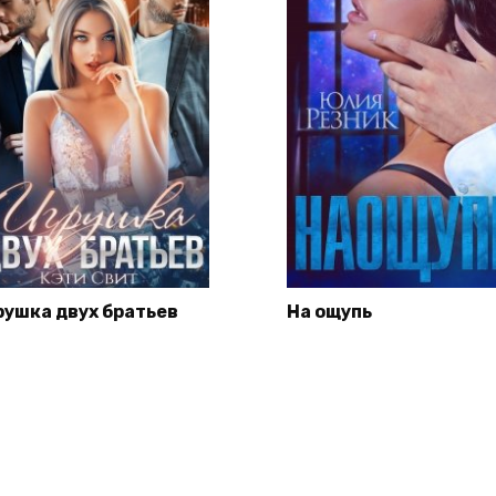
рушка двух братьев
На ощупь