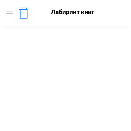
Перейти
к
Лабиринт книг
содержанию