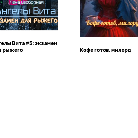
гелы Вита #5: экзамен
я рыжего
Кофе готов, милорд