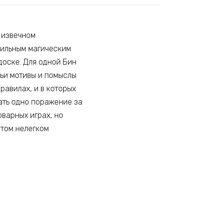
В извечном
сильным магическим
доске. Для одной Бин
чьи мотивы и помыслы
равилах, и в которых
ать одно поражение за
оварных играх, но
этом нелегком