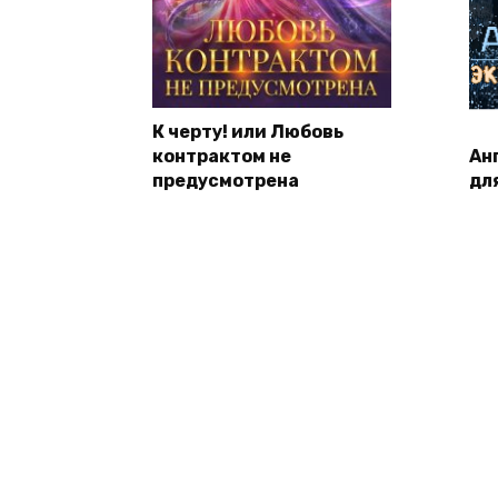
К черту! или Любовь
контрактом не
Ан
предусмотрена
дл