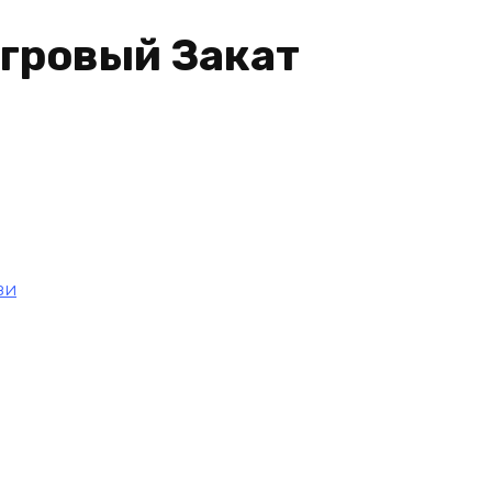
агровый Закат
зи