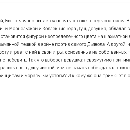
й, Бин отчаянно пытается понять, кто же теперь она такая. 
ины Морнельской и Коллекционера Душ, девушка, обладая 
 становится фигурой неопределенного цвета на шахматной 
зымянной пешкой в войне против самого Дьявола. А другой, 
осту играет с ней в свои игры, основанные на собственных п
не победить. Так что выберет девушка: невозмутимо приним
хранить свою душу чистой, или же начать побеждать в этих к
ринципам и моральным устоям? И к кому же она примкнет в 