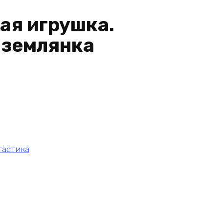
мая игрушка.
землянка
тастика