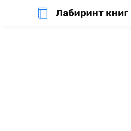
Перейти
Лабиринт книг
к
содержанию