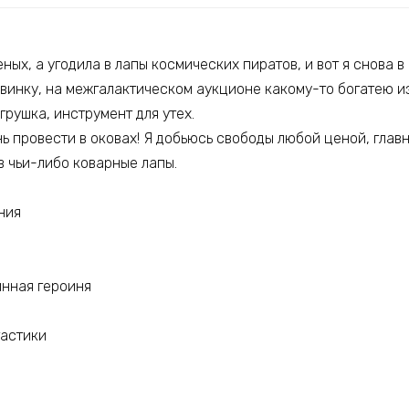
ных, а угодила в лапы космических пиратов, и вот я снова в 
винку, на межгалактическом аукционе какому-то богатею из
грушка, инструмент для утех.
нь провести в оковах! Я добьюсь свободы любой ценой, главн
 в чьи-либо коварные лапы.
ния
винная героиня
тастики