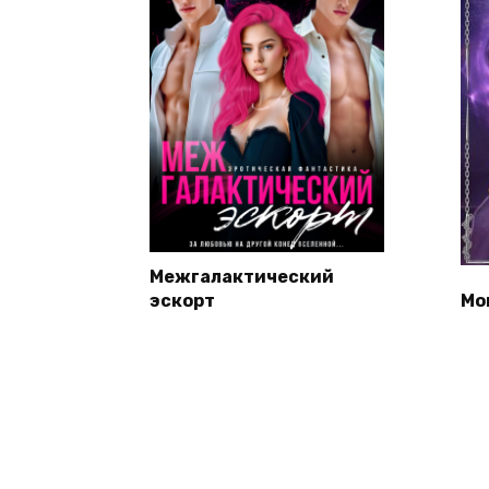
Межгалактический
эскорт
Мо