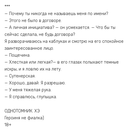
***
— Почему ты никогда не называешь меня по имени?
— Этого не было в договоре.
— А личная инициатива? — он усмехается. — Что бы ты
сейчас сделала, не будь договора?
Я разворачиваюсь на каблуках и смотрю на его спокойное
заинтересованное лицо.
— Пощечина.
— Хлесткая или легкая?— в его глазах полыхают темные
искры, и я ловлю их на лету.
— Сутенерская.
— Хорошо, давай. Я разрешаю.
— У меня тяжелая рука.
— Я справлюсь, глупышка.
ОДНОТОМНИК. ХЭ
Героиня не фиалка)
18+