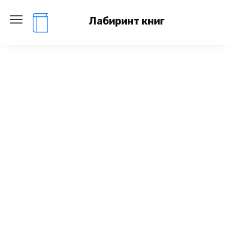
Перейти
к
Лабиринт книг
содержанию