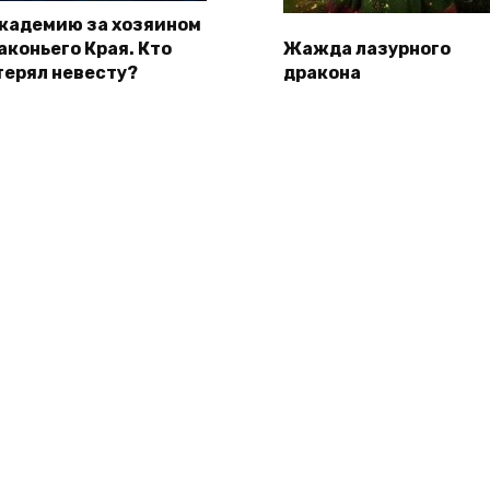
академию за хозяином
аконьего Края. Кто
Жажда лазурного
терял невесту?
дракона