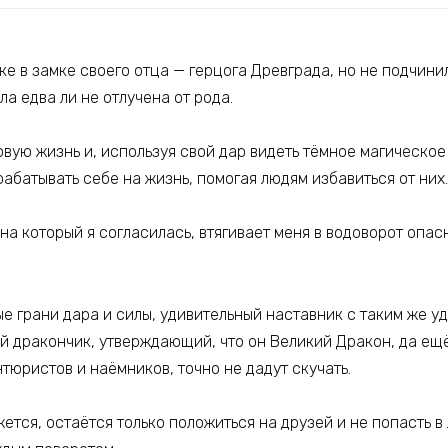
ке в замке своего отца — герцога Древграда, но не подчин
ла едва ли не отлучена от рода.
вую жизнь и, используя свой дар видеть тёмное магическое
рабатывать себе на жизнь, помогая людям избавиться от них.
 на который я согласилась, втягивает меня в водоворот опа
е грани дара и силы, удивительный наставник с таким же у
й дракончик, утверждающий, что он Великий Дракон, да ещё
тюристов и наёмников, точно не дадут скучать.
ажется, остаётся только положиться на друзей и не попасть в