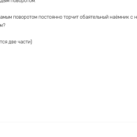
ждым поворотом.
самым поворотом постоянно торчит обаятельный наёмник с 
ом?
тся две части)