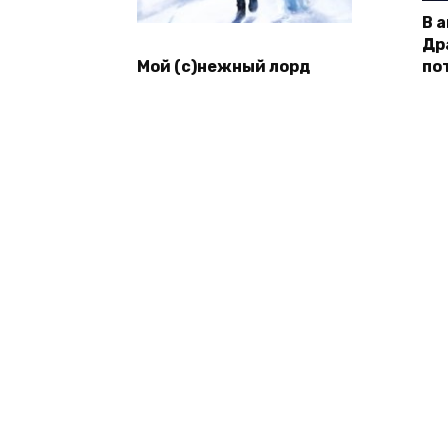
В 
Др
Мой (с)нежный лорд
по