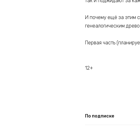
так и поджидают за ка
И почему ещё за этим 
генеалогическим древ
Первая часть (планируе
12+
По подписке