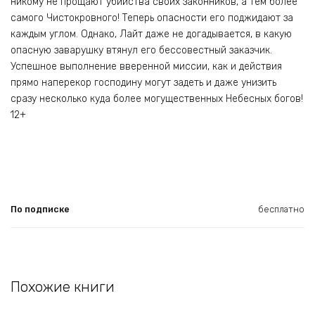
никому не прощают убийства своих законников, а тем более
самого Чистокровного! Теперь опасности его поджидают за
каждым углом. Однако, Лайт даже не догадывается, в какую
опасную заварушку втянул его бессовестный заказчик.
Успешное выполнение вверенной миссии, как и действия
прямо наперекор господину могут задеть и даже унизить
сразу несколько куда более могущественных Небесных богов!
12+
По подписке
бесплатно
Похожие книги