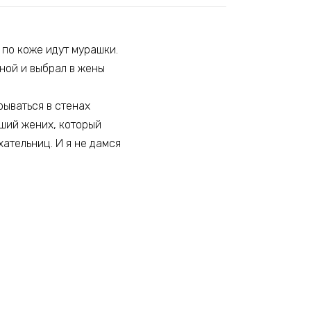
 по коже идут мурашки.
йной и выбрал в жены
рываться в стенах
вший жених, который
хательниц. И я не дамся