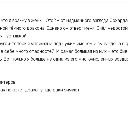
 что я возьму в жены… Это? – от надменного взгляда Эрхарда
ной тёмного дракона. Однако он отверг меня. Счёл недосто
я пустышкой.
ругой: теперь я маг жизни под чужим именем и вынуждена ск
 в себе много опасностей. И самая большая из них – это бы
. Вот только я больше не одна из его многочисленных возды
актеров
рая покажет дракону, где раки зимуют