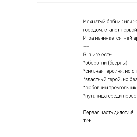
Мохнатый бабник или ж
городом, станет перво
Игра начинается! Чей 
—-
В книге есть:
*оборотни (бьёрны)
*сильная героиня, но с
*властный герой, но бе
*любовный треугольник 
*путаница среди невес
———
Первая часть дилогии!
12+