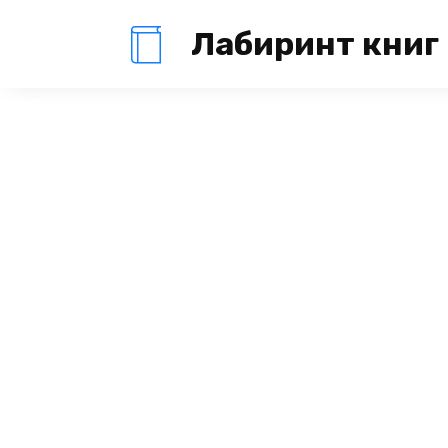
Перейти
Лабиринт книг
к
содержанию