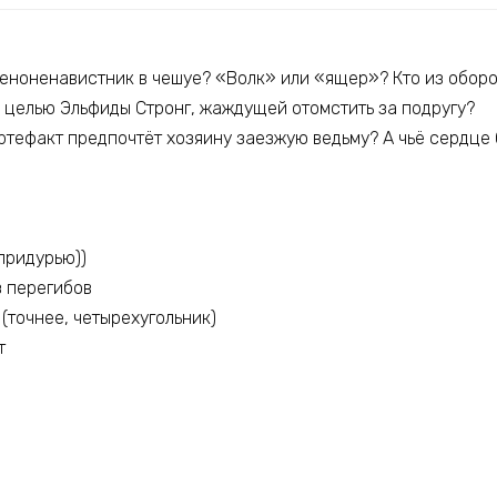
еноненавистник в чешуе? «Волк» или «ящер»? Кто из обор
й целью Эльфиды Стронг, жаждущей отомстить за подругу?
артефакт предпочтёт хозяину заезжую ведьму? А чьё сердце
 придурью))
з перегибов
(точнее, четырехугольник)
т