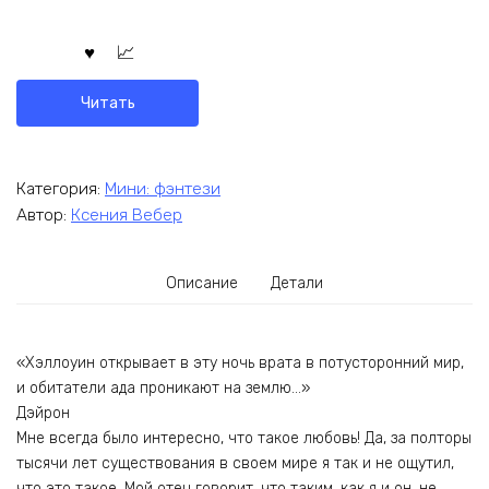
Читать
Категория:
Мини: фэнтези
Автор:
Ксения Вебер
Описание
Детали
«Хэллоуин открывает в эту ночь врата в потусторонний мир,
и обитатели ада проникают на землю…»
Дэйрон
Мне всегда было интересно, что такое любовь! Да, за полторы
тысячи лет существования в своем мире я так и не ощутил,
что это такое. Мой отец говорит, что таким, как я и он, не