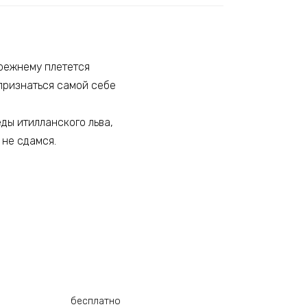
прежнему плетется
е признаться самой себе
ды итилланского льва,
 не сдамся.
бесплатно