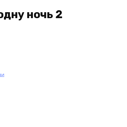
одну ночь 2
зи