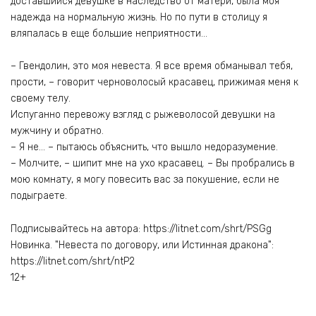
доставшийся девушке в наследство от матери, была моя
надежда на нормальную жизнь. Но по пути в столицу я
вляпалась в еще большие неприятности…
– Гвендолин, это моя невеста. Я все время обманывал тебя,
прости, – говорит черноволосый красавец, прижимая меня к
своему телу.
Испуганно перевожу взгляд с рыжеволосой девушки на
мужчину и обратно.
– Я не… – пытаюсь объяснить, что вышло недоразумение.
– Молчите, – шипит мне на ухо красавец. – Вы пробрались в
мою комнату, я могу повесить вас за покушение, если не
подыграете.
Подписывайтесь на автора: https://litnet.com/shrt/PSGg
Новинка. "Невеста по договору, или Истинная дракона":
https://litnet.com/shrt/ntP2
12+