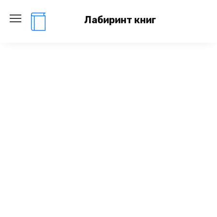
Перейти
к
Лабиринт книг
содержанию