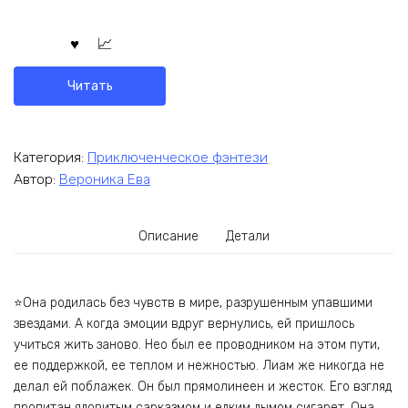
Читать
Категория:
Приключенческое фэнтези
Автор:
Вероника Ева
Описание
Детали
⭐Она родилась без чувств в мире, разрушенным упавшими
звездами. А когда эмоции вдруг вернулись, ей пришлось
учиться жить заново. Нео был ее проводником на этом пути,
ее поддержкой, ее теплом и нежностью. Лиам же никогда не
делал ей поблажек. Он был прямолинеен и жесток. Его взгляд
пропитан ядовитым сарказмом и едким дымом сигарет. Она