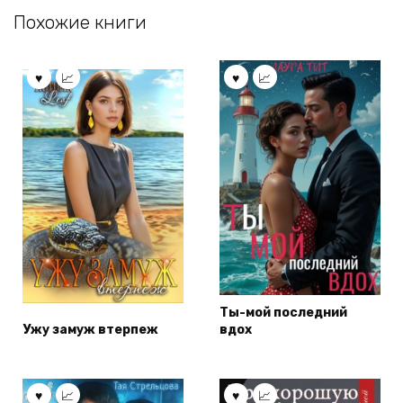
Похожие книги
Ты-мой последний
Ужу замуж втерпеж
вдох