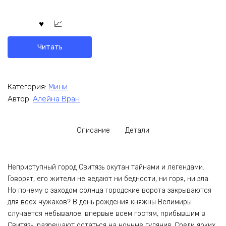
Читать
Категория:
Мини
Автор:
Алейна Вран
Описание
Детали
Неприступный город Свитязь окутан тайнами и легендами.
Говорят, его жители не ведают ни бедности, ни горя, ни зла.
Но почему с заходом солнца городские ворота закрываются
для всех чужаков? В день рождения княжны Велимиры
случается небывалое: впервые всем гостям, прибывшим в
Свитязь, разрешают остаться на ночные гуляния. Среди ярких